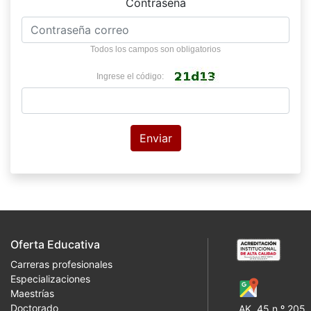
Contraseña
Todos los campos son obligatorios
Ingrese el código:
Oferta Educativa
Carreras profesionales
Especializaciones
Maestrías
Doctorado
AK. 45 n.º 205